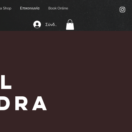
a Shop
Επικοινωνία
Book Online
Σύνδεση
l
ndra