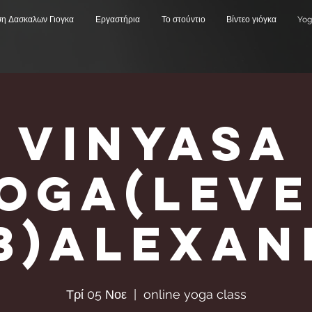
ση Δασκαλων Γιογκα
Εργαστήρια
Το στούντιο
Βίντεο γιόγκα
Yog
Vinyasa
Υoga(Leve
,3)Alexa
Τρί 05 Νοε
  |  
online yoga class