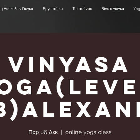
ση Δασκαλων Γιογκα
Εργαστήρια
Το στούντιο
Βίντεο γιόγκα
Yog
Vinyasa
Υoga(Leve
,3)Alexa
Παρ 06 Δεκ
  |  
online yoga class