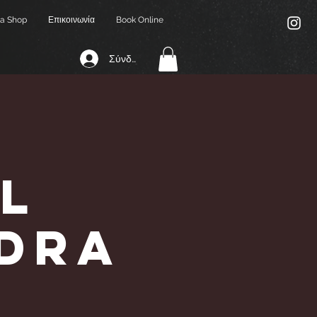
a Shop
Επικοινωνία
Book Online
Σύνδεση
l
ndra