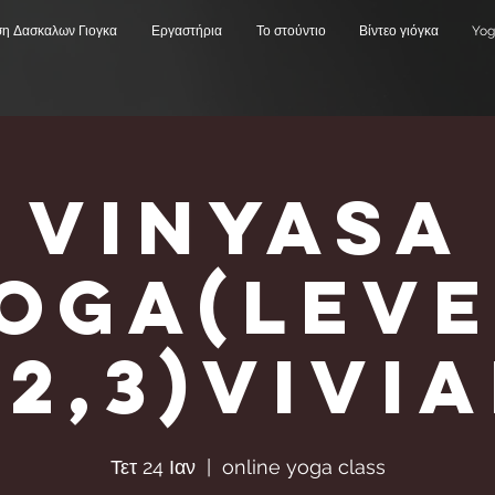
ση Δασκαλων Γιογκα
Εργαστήρια
Το στούντιο
Βίντεο γιόγκα
Yog
Vinyasa
Υoga(Leve
,2,3)Vivi
Τετ 24 Ιαν
  |  
online yoga class