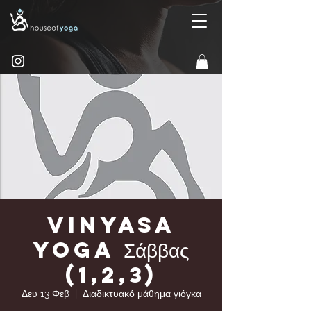
Vinyasa
yoga Σάββας
(1,2,3)
Δευ 13 Φεβ
  |  
Διαδικτυακό μάθημα γιόγκα