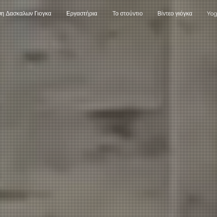
ση Δασκαλων Γιογκα
Εργαστήρια
Το στούντιο
Βίντεο γιόγκα
Yog