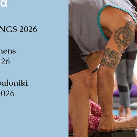
α
NGS 2026
hens
026
saloniki
2026