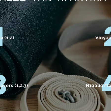
1
a (1.2)
Vinyasa
3
vers (1,2.3)
Ντάρμα Γιό