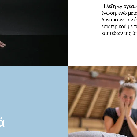
Η λέξη «γιόγκα» 
ένωση, ενώ μετα
δυνάμεων, την έ
εσωτερικού με τ
επιπέδων της ύ
ά