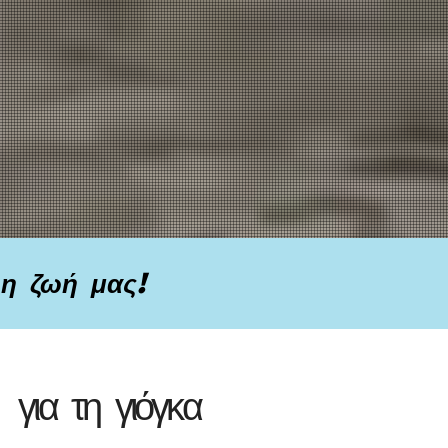
 η ζωή μας!
για τη γιόγκα