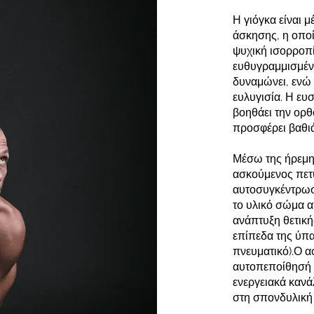
Η γιόγκα είναι 
άσκησης, η οποί
ψυχική ισορροπί
ευθυγραμμισμένε
δυναμώνει, ενώ 
ευλυγισία. Η ευ
βοηθάει την ορθ
προσφέρει βαθι
Μέσω της ήρεμη
ασκούμενος πετυ
αυτοσυγκέντρωσ
το υλικό σώμα α
ανάπτυξη θετική
επίπεδα της ύπα
πνευματικό).Ο α
αυτοπεποίθησή τ
ενεργειακά κανά
στη σπονδυλική