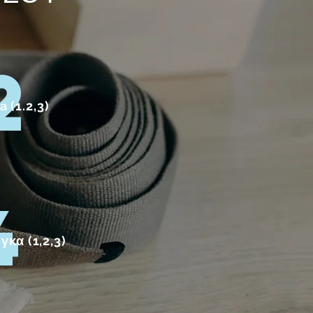
2
 (1.2,3)
4
γκα (1,2,3)