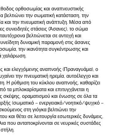
μέθοδος ορθοσωμίας και αναπνευστικής
α βελτιώνει την σωματική κατάσταση, την
α και την πνευματική ανάπτυξη. Μέσα από
ς συνειδητές στάσεις (Άσανες), το σώμα
ταυτόχρονα βελτιώνεται σε αντοχή και
συνείδητη δυναμική παραμονή στις άσανες
οσωμία, την ικανότητα συγκέντρωσης και
ά χαλάρωση.
ς και ελεγχόμενης αναπνοής (Πραναγυάμα), ο
χαίνει την πνευματική ηρεμία, αυτοέλεγχο και
η. Η ρύθμιση του κύκλου αναπνοής, καθαρίζει
πό τα μπλοκαρίσματα και επιτυγχάνεται η
ς σκέψης, οραματισμού και ένωσης σε όλα τα
ρξής (σωματικό – ενεργειακό/νοητικό/ψυχικό –
σκούμενος στη γιόγκα βελτιώνει την
ου και θέτει σε λειτουργία εσωτερικές δυνάμεις,
λια που ανταποκρίνονται σε νευρικές συστάδες
 στήλη.