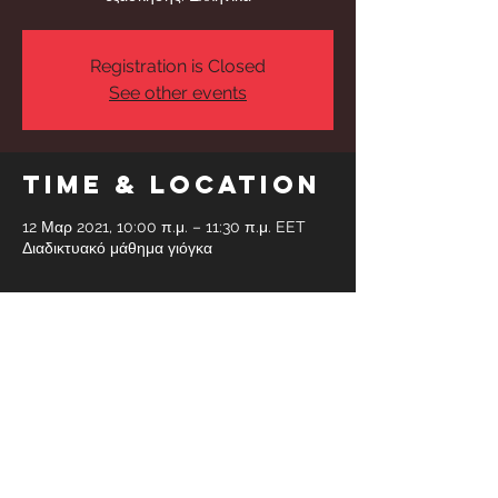
Registration is Closed
See other events
Time & Location
12 Μαρ 2021, 10:00 π.μ. – 11:30 π.μ. EET
Διαδικτυακό μάθημα γιόγκα
Share This
Event
Faidras 6, Glyfada