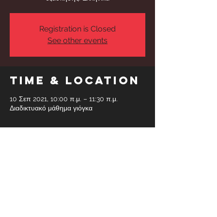
Registration is Closed
See other events
Time & Location
10 Σεπ 2021, 10:00 π.μ. – 11:30 π.μ.
Διαδικτυακό μάθημα γιόγκα
Share This
Event
Faidras 6, Glyfada