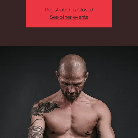
Registration is Closed
See other events