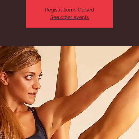
Registration is Closed
See other events