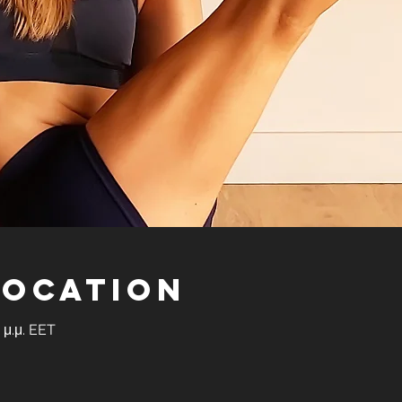
Location
0 μ.μ. EET