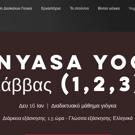
ση Δασκαλων Γιογκα
Εργαστήρια
Το στούντιο
Βίντεο γιόγκα
Yog
inyasa yo
Σάββας (1,2,3
Δευ 16 Ιαν
  |  
Διαδικτυακό μάθημα γιόγκα
Διάρκεια εξάσκησης: 1,5 ώρα - Γλώσσα εξάσκησης: Ελληνικά