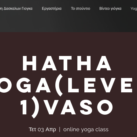
ση Δασκαλων Γιογκα
Εργαστήρια
Το στούντιο
Βίντεο γιόγκα
Yog
Hatha
Υoga(Leve
1)Vaso
Τετ 03 Απρ
  |  
online yoga class