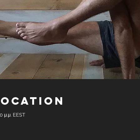
Location
30 μ.μ. EEST