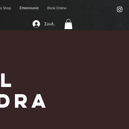
a Shop
Επικοινωνία
Book Online
Σύνδεση
l
ndra