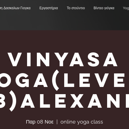
ση Δασκαλων Γιογκα
Εργαστήρια
Το στούντιο
Βίντεο γιόγκα
Yog
Vinyasa
Υoga(Leve
,3)Alexa
Παρ 08 Νοε
  |  
online yoga class