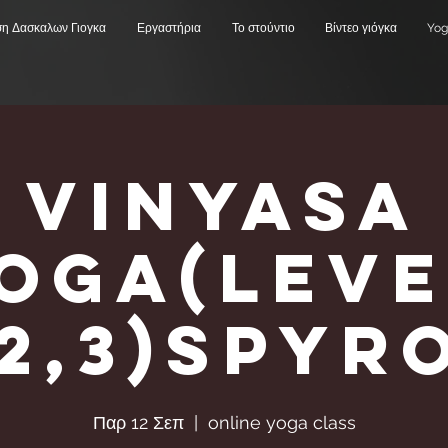
ση Δασκαλων Γιογκα
Εργαστήρια
Το στούντιο
Βίντεο γιόγκα
Yog
Vinyasa
Υoga(Leve
,2,3)Spyr
Παρ 12 Σεπ
  |  
online yoga class