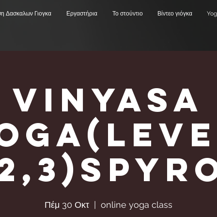
ση Δασκαλων Γιογκα
Εργαστήρια
Το στούντιο
Βίντεο γιόγκα
Yog
Vinyasa
Υoga(Leve
,2,3)Spyr
Πέμ 30 Οκτ
  |  
online yoga class