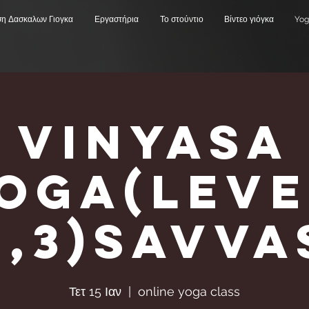
ση Δασκαλων Γιογκα
Εργαστήρια
Το στούντιο
Βίντεο γιόγκα
Yog
Vinyasa
Υoga(Leve
2,3)Savva
Τετ 15 Ιαν
  |  
online yoga class