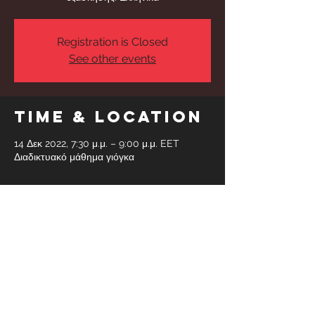
Registration is Closed
See other events
Time & Location
14 Δεκ 2022, 7:30 μ.μ. – 9:00 μ.μ. EET
Διαδικτυακό μάθημα γιόγκα
Share This
Event
Faidras 6, Glyfada