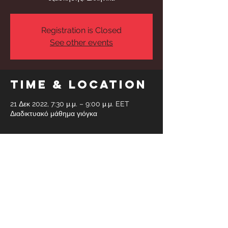
Registration is Closed
See other events
Time & Location
21 Δεκ 2022, 7:30 μ.μ. – 9:00 μ.μ. EET
Διαδικτυακό μάθημα γιόγκα
Share This
Event
Faidras 6, Glyfada