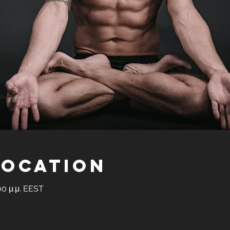
Location
00 μ.μ. EEST