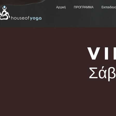
Αρχική
ΠΡΟΓΡΑΜΜΑ
Εκπαιδευ
V
Σά