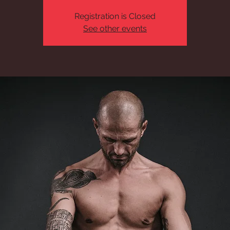
Registration is Closed
See other events