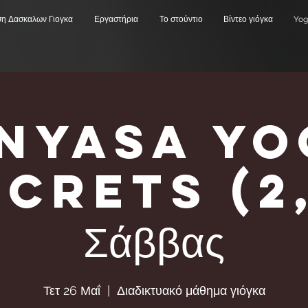
ση Δασκαλων Γιογκα
Εργαστήρια
Το στούντιο
Βίντεο γιόγκα
Yog
inyasa Yo
crets (2
Σάββας
Τετ 26 Μαΐ
  |  
Διαδικτυακό μάθημα γιόγκα