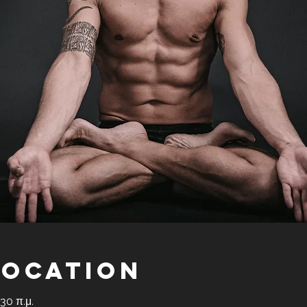
Location
:30 π.μ.