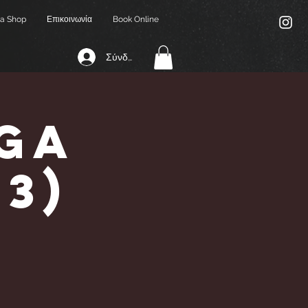
a Shop
Επικοινωνία
Book Online
Σύνδεση
ga
,3)