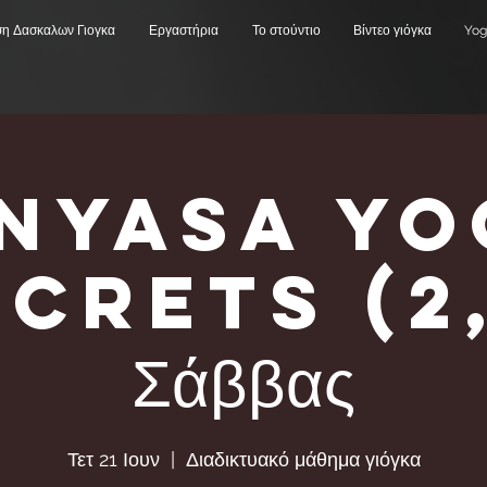
ση Δασκαλων Γιογκα
Εργαστήρια
Το στούντιο
Βίντεο γιόγκα
Yog
inyasa Yo
crets (2
Σάββας
Τετ 21 Ιουν
  |  
Διαδικτυακό μάθημα γιόγκα