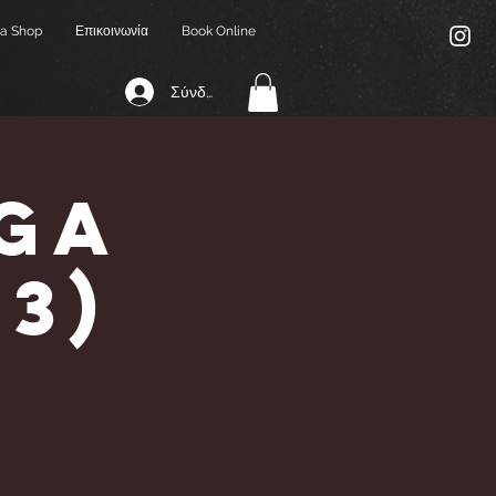
a Shop
Επικοινωνία
Book Online
Σύνδεση
ga
,3)